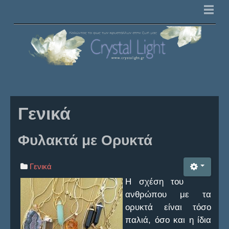
Κρυσταλλοθεραπεία
Γενικά
Κρύσταλλοι / Ορυκτά
Τσάκρας
Γενικά
Τεχνικές
Φυλακτά με Ορυκτά
Τέχνη Σκέψης & Θεραπείας
Γενικά
Εκδηλώσεις
Η σχέση του
ανθρώπου με τα
Εκδηλώσεις Ομάδας
ορυκτά είναι τόσο
παλιά, όσο και η ίδια
Άλλες Εκδηλώσεις