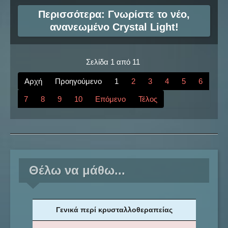
Περισσότερα: Γνωρίστε το νέο,
ανανεωμένο Crystal Light!
Σελίδα 1 από 11
Αρχή
Προηγούμενο
1
2
3
4
5
6
7
8
9
10
Επόμενο
Τέλος
Θέλω να μάθω...
Γενικά περί κρυσταλλοθεραπείας