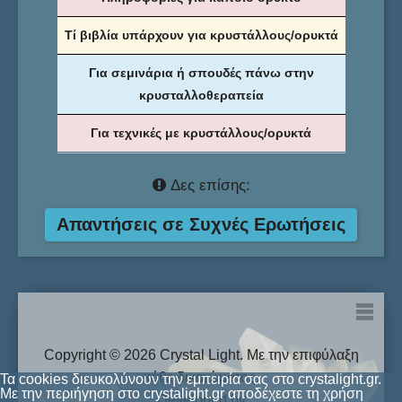
Τί βιβλία υπάρχουν για κρυστάλλους/ορυκτά
Για σεμινάρια ή σπουδές πάνω στην
κρυσταλλοθεραπεία
Για τεχνικές με κρυστάλλους/ορυκτά
Δες επίσης:
Απαντήσεις σε Συχνές Ερωτήσεις
FAQ
Copyright © 2026 Crystal Light. Με την επιφύλαξη
Όροι Χρήσης
κάθε δικαιώματος.
Τα cookies διευκολύνουν την εμπειρία σας στο crystalight.gr.
Με την περιήγηση στο crystalight.gr αποδέχεστε τη χρήση
Πολιτική Cookies
Developed by