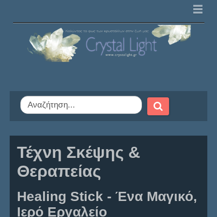
Κρυσταλλοθεραπεία
Γενικά
Κρύσταλλοι / Ορυκτά
Τσάκρας
Τεχνικές
Τέχνη Σκέψης & Θεραπείας
Τέχνη Σκέψης &
Εκδηλώσεις
Θεραπείας
Εκδηλώσεις Ομάδας
Healing Stick - Ένα Μαγικό,
Ιερό Εργαλείο
Άλλες Εκδηλώσεις