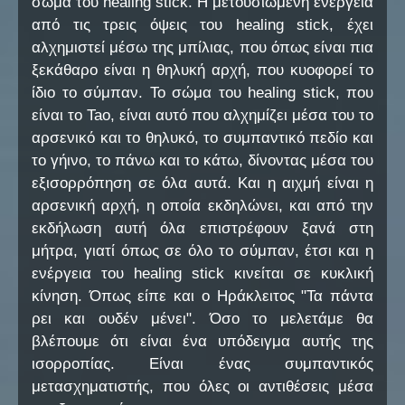
σώμα του healing stick. Η μετουσιωμένη ενέργεια
από τις τρεις όψεις του healing stick, έχει
αλχημιστεί μέσω της μπίλιας, που όπως είναι πια
ξεκάθαρο είναι η θηλυκή αρχή, που κυοφορεί το
ίδιο το σύμπαν. Το σώμα του healing stick, που
είναι το Tao, είναι αυτό που αλχημίζει μέσα του το
αρσενικό και το θηλυκό, το συμπαντικό πεδίο και
το γήινο, το πάνω και το κάτω, δίνοντας μέσα του
εξισορρόπηση σε όλα αυτά. Και η αιχμή είναι η
αρσενική αρχή, η οποία εκδηλώνει, και από την
εκδήλωση αυτή όλα επιστρέφουν ξανά στη
μήτρα, γιατί όπως σε όλο το σύμπαν, έτσι και η
ενέργεια του healing stick κινείται σε κυκλική
κίνηση. Όπως είπε και ο Ηράκλειτος "Τα πάντα
ρει και ουδέν μένει". Όσο το μελετάμε θα
βλέπουμε ότι είναι ένα υπόδειγμα αυτής της
ισορροπίας. Είναι ένας συμπαντικός
μετασχηματιστής, που όλες οι αντιθέσεις μέσα