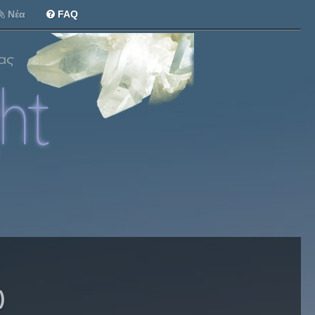
Νέα
FAQ
)