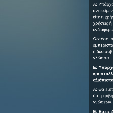
Α: Υπάρχο
αντικείμε
είτε η χρ
χρήσεις ή
ενδιαφέρω
Ωστόσο, α
εμπεριστα
ή δύο σαβ
γλώσσα.
Ε: Υπάρχ
κρυσταλλ
αξιόπιστα
Α: Θα εμπ
ότι η τρι
γνώσεων, 
Ε: Εσείς