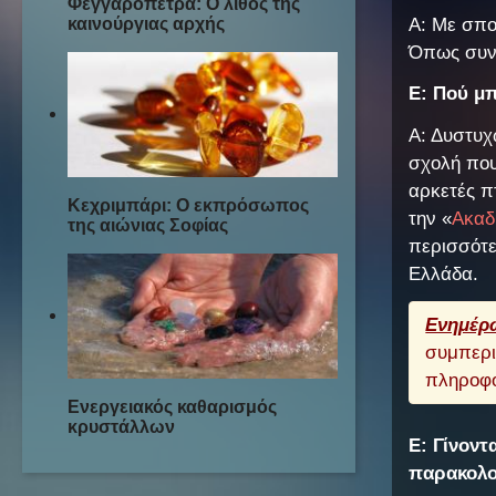
Φεγγαρόπετρα: Ο λίθος της
καινούργιας αρχής
Α: Με σπο
Όπως συνη
Ε: Πού μ
Α: Δυστυχ
σχολή που
αρκετές π
Κεχριμπάρι: Ο εκπρόσωπος
την «
Ακαδ
της αιώνιας Σοφίας
περισσότε
Ελλάδα.
Ενημέρ
συμπερι
πληροφο
Ενεργειακός καθαρισμός
κρυστάλλων
Ε: Γίνοντ
παρακολο