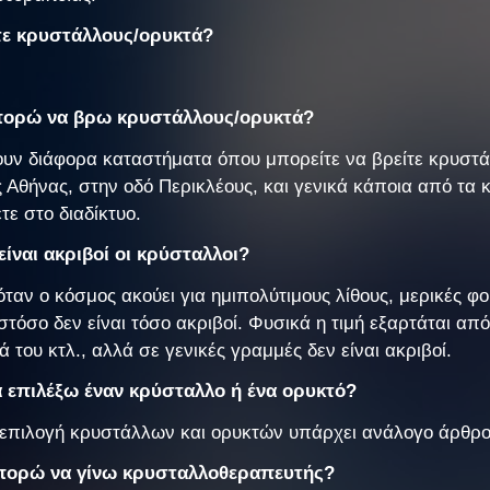
τε κρυστάλλους/ορυκτά?
πορώ να βρω κρυστάλλους/ορυκτά?
υν διάφορα καταστήματα όπου μπορείτε να βρείτε κρυστάλ
ς Αθήνας, στην οδό Περικλέους, και γενικά κάποια από τα
τε στο διαδίκτυο.
 είναι ακριβοί οι κρύσταλλοι?
όταν ο κόσμος ακούει για ημιπολύτιμους λίθους, μερικές φορ
στόσο δεν είναι τόσο ακριβοί. Φυσικά η τιμή εξαρτάται από
 του κτλ., αλλά σε γενικές γραμμές δεν είναι ακριβοί.
α επιλέξω έναν κρύσταλλο ή ένα ορυκτό?
ν επιλογή κρυστάλλων και ορυκτών υπάρχει ανάλογο άρθρο
πορώ να γίνω κρυσταλλοθεραπευτής?