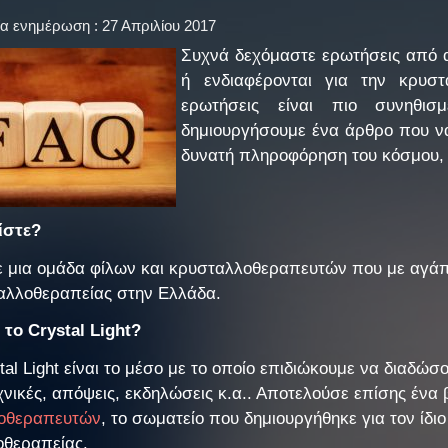
ία ενημέρωση : 27 Απριλίου 2017
Συχνά δεχόμαστε ερωτήσεις από α
ή ενδιαφέρονται για την κρυστ
ερωτήσεις είναι πιο συνηθι
δημιουργήσουμε ένα άρθρο που να
δυνατή πληροφόρηση του κόσμου, ό
είστε?
ε μια ομάδα φίλων και κρυσταλλοθεραπευτών που με αγάπη 
αλλοθεραπείας στην Ελλάδα.
ι το
Crystal
Light?
stal Light είναι το μέσο με το οποίο επιδιώκουμε να διαδ
χνικές, απόψεις, εκδηλώσεις κ.α.. Αποτελούσε επίσης ένα 
οθεραπευτών
, το σωματείο που δημιουργήθηκε για τον ίδι
οθεραπείας.