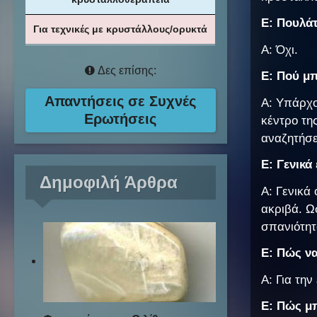
Ε: Πουλά
Για τεχνικές με κρυστάλλους/ορυκτά
Α: Όχι.
Δες επίσης:
Ε: Πού μ
Απαντήσεις σε Συχνές
Α: Υπάρχο
Ερωτήσεις
κέντρο τη
αναζητήσε
Ε: Γενικά
Δημοφιλή Άρθρα
Α: Γενικά 
ακριβά. Ω
σπανιότητά
Ε: Πώς ν
A: Για τη
Ε: Πώς μ