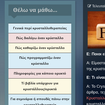
Τελευτα
Θέλω να μάθω...
Γενικά περί κρυσταλλοθεραπείας
Πώς διαλέγω έναν κρύσταλλο
Πώς καθαρίζω έναν κρύσταλλο
Ε: Ποιοι 
Πώς προγραμματίζω έναν
Α: Είμαστ
κρύσταλλο
της κρυστ
Πληροφορίες για κάποιο ορυκτό
Ε: Τι είνα
Τί βιβλία υπάρχουν για
A: Το Cry
κρυστάλλους/ορυκτά
άρθρα, τε
Κρυσταλλ
Για σεμινάρια ή σπουδές πάνω στην
κρυσταλλ
κρυσταλλοθεραπεία