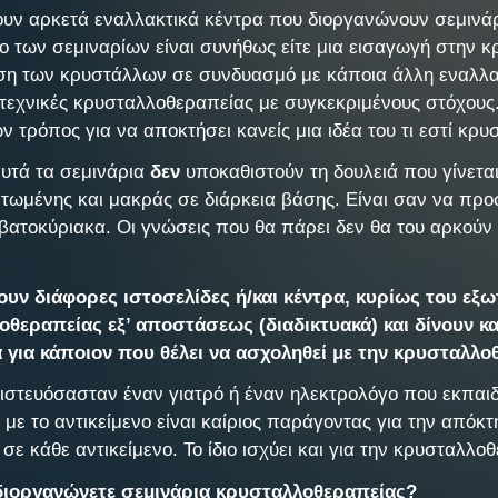
υν αρκετά εναλλακτικά κέντρα που διοργανώνουν σεμινάρ
νο των σεμιναρίων είναι συνήθως είτε μια εισαγωγή στην 
ήση των κρυστάλλων σε συνδυασμό με κάποια άλλη εναλλακ
 τεχνικές κρυσταλλοθεραπείας με συγκεκριμένους στόχους.
ν τρόπος για να αποκτήσει κανείς μια ιδέα του τι εστί κρ
υτά τα σεμινάρια
δεν
υποκαθιστούν τη δουλειά που γίνεται
τωμένης και μακράς σε διάρκεια βάσης. Είναι σαν να προ
βατοκύριακα. Οι γνώσεις που θα πάρει δεν θα του αρκούν
ουν διάφορες ιστοσελίδες ή/και κέντρα, κυρίως του εξ
οθεραπείας εξ’ αποστάσεως (διαδικτυακά) και δίνουν 
 για κάποιον που θέλει να ασχοληθεί με την κρυσταλλ
ιστευόσασταν έναν γιατρό ή έναν ηλεκτρολόγο που εκπαι
βή με το αντικείμενο είναι καίριος παράγοντας για την από
σε κάθε αντικείμενο. Το ίδιο ισχύει και για την κρυσταλλο
 διοργανώνετε σεμινάρια κρυσταλλοθεραπείας?