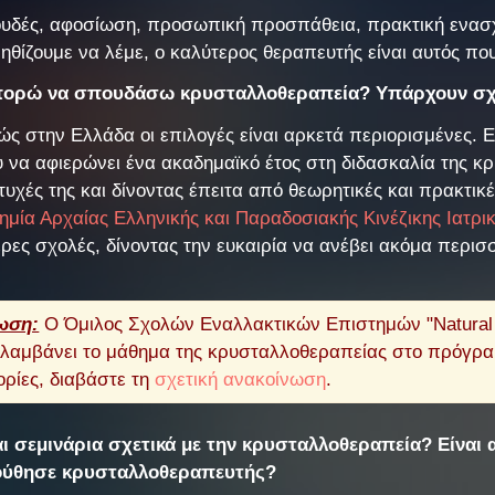
υδές, αφοσίωση, προσωπική προσπάθεια, πρακτική ενασχ
θίζουμε να λέμε, ο καλύτερος θεραπευτής είναι αυτός που
πορώ να σπουδάσω κρυσταλλοθεραπεία? Υπάρχουν σχ
ώς στην Ελλάδα οι επιλογές είναι αρκετά περιορισμένες. Ε
 να αφιερώνει ένα ακαδημαϊκό έτος στη διδασκαλία της κ
τυχές της και δίνοντας έπειτα από θεωρητικές και πρακτικ
ημία Αρχαίας Ελληνικής και Παραδοσιακής Κινέζικης Ιατρι
ρες σχολές, δίνοντας την ευκαιρία να ανέβει ακόμα περι
ωση:
Ο Όμιλος Σχολών Εναλλακτικών Επιστημών "Natural H
λαμβάνει το μάθημα της κρυσταλλοθεραπείας στο πρόγρα
ρίες, διαβάστε τη
σχετική ανακοίνωση
.
αι σεμινάρια σχετικά με την κρυσταλλοθεραπεία? Είναι 
ύθησε κρυσταλλοθεραπευτής?