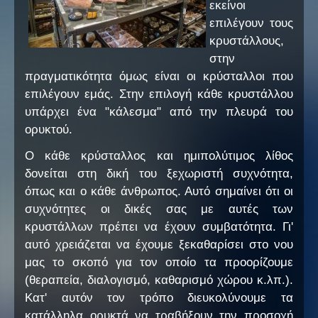
εκείνοι
επιλέγουν τους
Ο Σύλλογος
κρυστάλλους,
Επικοινωνία
στην
πραγματικότητα όμως είναι οι κρύσταλλοι που
Νέα
επιλέγουν εμάς. Στην επιλογή κάθε κρυστάλλου
υπάρχει ένα "κάλεσμα" από την πλευρά του
FAQ
ορυκτού.
Ο κάθε κρύσταλλος και ημιπολύτιμος λίθος
δονείται στη δική του ξεχωριστή συχνότητα,
όπως και ο κάθε άνθρωπος. Αυτό σημαίνει ότι οι
συχνότητες οι δικές σας με αυτές των
κρυστάλλων πρέπει να έχουν συμβατότητα. Γι'
αυτό χρειάζεται να έχουμε ξεκαθαρίσει στο νου
μας το σκοπό για τον οποίο τα προορίζουμε
(θεραπεία, διαλογισμό, καθαρισμό χώρου κ.λπ.).
Κατ' αυτόν τον τρόπο διευκολύνουμε τα
κατάλληλα ορυκτά να τραβήξουν την προσοχή