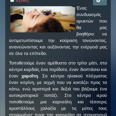
Τεχνικές
Ένας
Ο Σύλλογος
συνδυασμός
ορυκτών που
Επικοινωνία
θα μας
Νέα
βοηθήσει να
αντιμετωπίσουμε την κούραση τονώνοντας,
FAQ
ανανεώνοντας και αυξάνοντας την ενέργειά μας
σε όλα τα επίπεδα.
Τοποθετούμε έναν αμέθυστο στο τρίτο μάτι, στο
κέντρο καρδιάς ένα περίδοτο, έναν διοπτάσιο και
έναν
χαροΐτη
. Σο κέντρο ηλιακού πλέγματος
έναν κιτρίνη, με αιχμή που να κοιτάζει προς τα
κάτω, ενώ αριστερά και δεξιά του βάζουμε ένα
αυτοκρατορικό τοπάζι. Στο κέντρο ιερού
τοποθετούμε μια καρνεόλη και τέσσερις
κρυστάλλους χαλαζία με τις μύτες τους
στραμμένες προς την καρνεόλη σε σχηματισμό