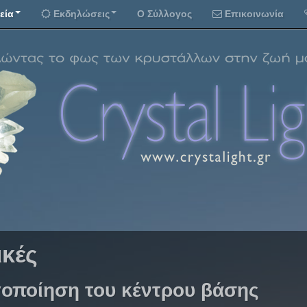
εία
Εκδηλώσεις
Ο Σύλλογος
Επικοινωνία
ικές
οποίηση του κέντρου βάσης