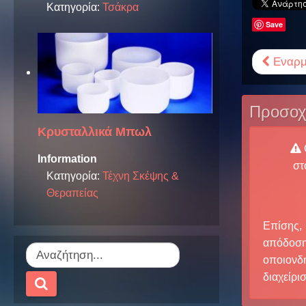
Κατηγορία:
Τσάκρα
Save
Εναρμό
Προσο
Κρυσταλλικά Μπωλ
Information
στ
Κατηγορία:
Τέχνη Σκέψης &
Θεραπείας
Επίσης
απόδοση
οποιονδ
διαχείρι