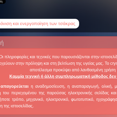
νιση και ενεργοποίηση των τσάκρας
χή
Οι πληροφορίες και τεχνικές που παρουσιάζονται στην ιστοσελί
οχεύουν στην πρόληψη και στη βελτίωση της υγείας μας. Το crys
αποτέλεσμα προκύψει από λανθασμένη χρήση 
Καμμία τεχνική ή άλλη συμπληρωματική μέθοδος δεν 
,
απαγορεύεται
η αναδημοσίευση, η αναπαραγωγή, ολική, μ
 του περιεχομένου της παρούσας ηλεκτρονικής σελίδας κα
ήποτε τρόπο, μηχανικό, ηλεκτρονικό, φωτοτυπικό, ηχογράφη
ση της ιστοσελίδας.